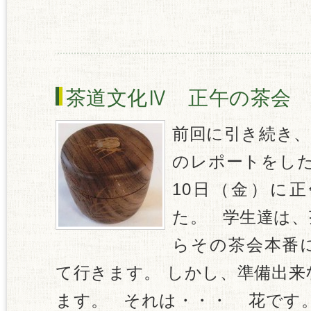
茶道文化Ⅳ 正午の茶会 Vo
前回に引き続き、
のレポートをした
10日（金）に
た。 学生達は、
らその茶会本番
て行きます。 しかし、準備出
ます。 それは・・・ 花です。 