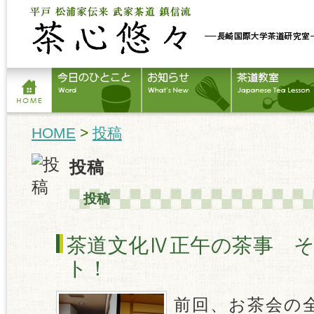
HOME
>
投稿
投稿
投稿
茶道文化Ⅳ正午の茶事 
ト！
前回、お茶会の