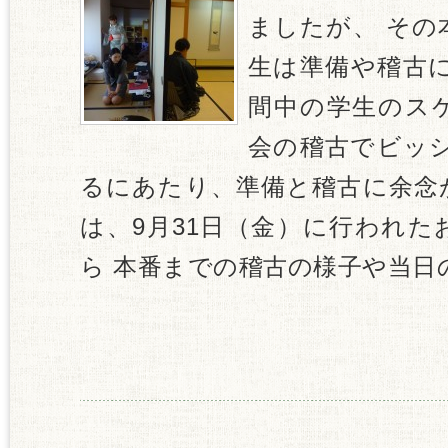
ましたが、 その
生は準備や稽古に
間中の学生のス
会の稽古でビッシ
るにあたり、準備と稽古に余念
は、9月31日（金）に行われ
ら 本番までの稽古の様子や当日の