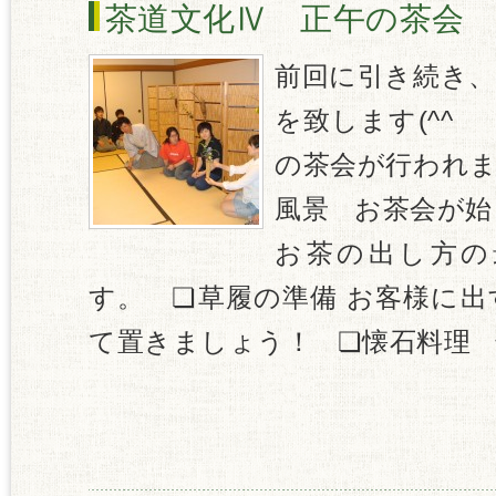
茶道文化Ⅳ 正午の茶会 Vo
前回に引き続き、
を致します(^^ゞ
の茶会が行われま
風景 お茶会が始
お茶の出し方の
す。 ❏草履の準備 お客様に
て置きましょう！ ❏懐石料理 