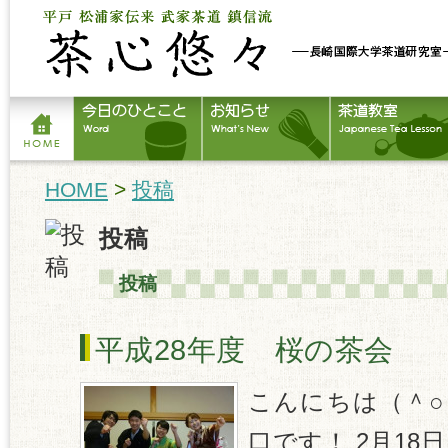
HOME
>
投稿
投稿
投稿
平成28年度 桜の茶会
こんにちは（＾○
口です！ 2月18