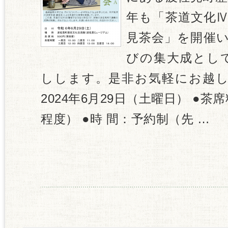
年も「茶道文化Ⅳ
見茶会」を開催い
びの集大成とし
しします。是非お気軽にお越し
2024年6月29日（土曜日） ●茶席
程度） ●時 間：予約制（先 …