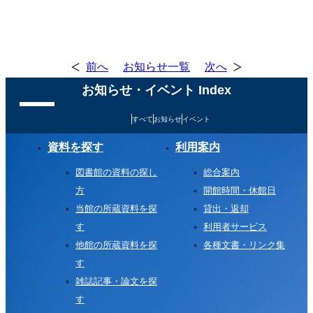
前へ
お知らせ一覧
次へ
お知らせ・イベント Index
すべて
お知らせ
イベント
資料を探す
利用案内
図書館の資料の探し
総合案内
方
開館時間・休館日
当館の所蔵資料を探
貸出・返却
す
利用者サービス
他館の所蔵資料を探
各種文書・リンク集
す
雑誌記事・論文を探
す