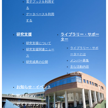
電子ブックを利用す
る
データベースを利用
する
研究支援
ライブラリー・サポー
ター
研究支援について
ライブラリー・サポ
研究支援関連ニュー
ーターとは
ス
メンバー募集
研究成果の公開
主な活動内容
活動報告
お知らせ・イベント
My Library
サイトポリシー