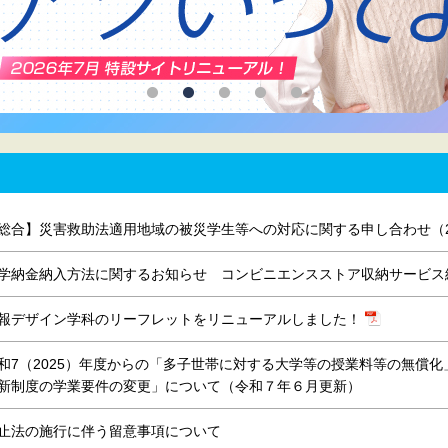
総合】災害救助法適用地域の被災学生等への対応に関する申し合わせ（2
学納金納入方法に関するお知らせ コンビニエンスストア収納サービス
報デザイン学科のリーフレットをリニューアルしました！
和7（2025）年度からの「多子世帯に対する大学等の授業料等の無償
新制度の学業要件の変更」について（令和７年６月更新）
止法の施行に伴う留意事項について