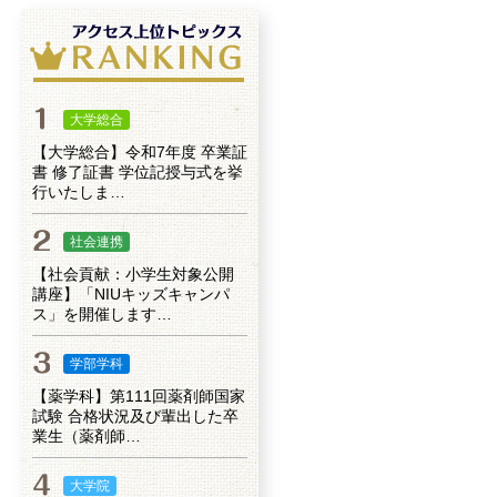
大学総合
【大学総合】令和7年度 卒業証
書 修了証書 学位記授与式を挙
行いたしま…
社会連携
【社会貢献：小学生対象公開
講座】「NIUキッズキャンパ
ス」を開催します…
学部学科
【薬学科】第111回薬剤師国家
試験 合格状況及び輩出した卒
業生（薬剤師…
大学院