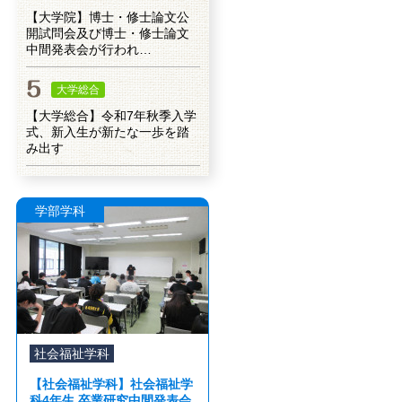
【大学院】博士・修士論文公
開試問会及び博士・修士論文
中間発表会が行われ…
大学総合
【大学総合】令和7年秋季入学
式、新入生が新たな一歩を踏
み出す
学部学科
社会福祉学科
【社会福祉学科】社会福祉学
科4年生 卒業研究中間発表会