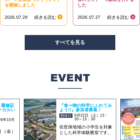
を開催しました
した
2026.07.29
続きを読む
2026.07.27
続きを読む
すべてを見る
講 履修証
『食べ物の科学にふれてみ
ーカルい
よう!!』参加者募集！
8月22日（土）13：
開催日
30～15：30
26年10月
月
佐世保地域の小学生を対象
日（金）
とした科学体験教室です。