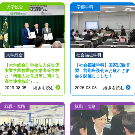
大学総合
学部学科
大学総合
社会福祉学科
【大学総合】学校法人佐世保
【社会福祉学科】国家試験演
実業学園佐世保実業高等学校
習 前期座談会＆お疲れさま
と「情報人材育成等に関する
会を開催しました！
高大連携協定」…
2026.08.05
続きを読む
2026.08.03
続きを読む
就職・進路
就職・進路