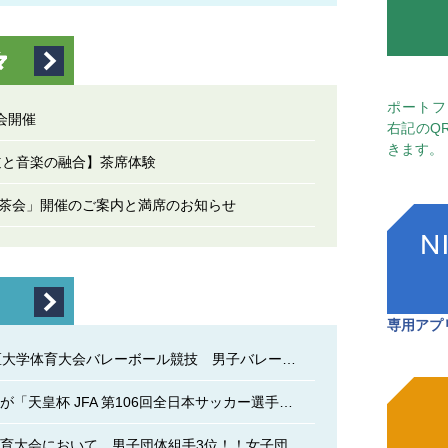
ポートフ
会開催
右記のQ
きます。
道と音楽の融合】茶席体験
見茶会」開催のご案内と満席のお知らせ
専用アプ
第76回九州地区大学体育大会バレーボール競技 男子バレーボール部 優勝！女子バレーボール部 準優勝！
本学サッカー部が「天皇杯 JFA 第106回全日本サッカー選手権大会」への出場決定に伴い、佐世保市役所を表敬しました。
九州地区大学体育大会において、男子団体組手3位！！女子団体組手準優勝！！