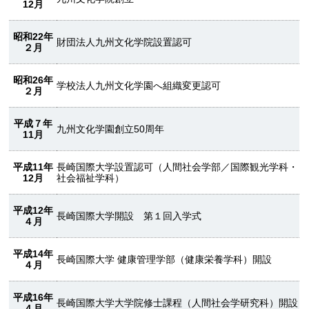
12月
昭和22年
財団法人九州文化学院設置認可
２月
昭和26年
学校法人九州文化学園へ組織変更認可
２月
平成７年
九州文化学園創立50周年
11月
平成11年
長崎国際大学設置認可（人間社会学部／国際観光学科・
12月
社会福祉学科）
平成12年
長崎国際大学開設 第１回入学式
４月
平成14年
長崎国際大学 健康管理学部（健康栄養学科）開設
４月
平成16年
長崎国際大学大学院修士課程（人間社会学研究科）開設
４月