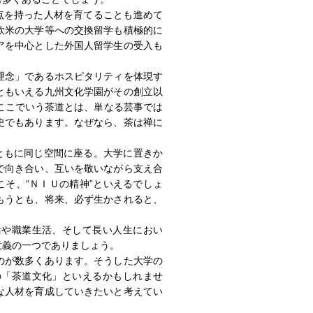
点を持った人材を育てることも進めて
欧米の大学等への交換留学も積極的に
アを中心とした外国人留学生の受入も
理念」であるホスピタリティを体現す
ともいえる九州文化学園がその創立以
ここでいう茶道とは、単なる芸事では
史でもあります。なぜなら、茶は禅に
ともに同じ空間に座る。大学に置きか
で向き合い、互いを敬いながら支え合
こそ、“ＮＩＵの精神”といえるでしょ
もうとも、将来、必ず生かされると、
や職業生活、そして長い人生におい
意義の一つでありましょう。
のが数多くあります。そうした大学の
の「茶道文化」といえるかもしれませ
な人材を育成していきたいと考えてい