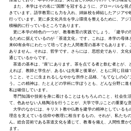
また、本学はその名に“国際”を冠するように、グローバルな視
きています。語学教育にも力を入れ、姉妹校を締結したアジアや
行っています。更に多文化共生を学ぶ環境を整えるために、アジ
積極的に行っているところであります。
更に本学の特色の一つが、教養教育の実践でしょう。「建学の
るために据えているのが「茶道文化」です。これは、本学の母体
来60有余年にわたって培ってきた人間教育の基本でもあります。
ありません。それは、哲学です。さらには、思想史であり、文化
通じているからです。
茶道の基本は、“座”にあります。茶を点てる者と飲む者とが、
えれば、教師と学生が、あるいは先輩と後輩が、ともに同じ目線
うこと。そこに生まれるしなやかな所作と品格、“もてなしの心”
う。この精神は、たとえどの学科に学ぼうとも、どんな分野に進
私は確信しています。
専門知識や技術を身に着けることはもちろんのこと、社会生活
て、色あせない人格陶冶を行うことが、大学で学ぶことの重要な
大学のなかには、キリスト教や仏教を建学の精神としているも
理念を支えている信仰や教理に相当するもの。それが、私たち
ん。総合芸術である茶道文化を通じて、教養を備え、人間性豊か
ます。