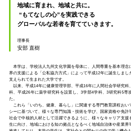
地域に育まれ、地域と共に。
 “もてなしの心”を実践できる
グローバルな若者を育てていきます。
理事長
安部 直樹
本学は、学校法人九州文化学園を母体に、人間尊重を基本理念
界の支援による「公私協力方式」によって平成12年に誕生しまし
支えられて生まれた大学です。
以来、平成14年に健康管理学部、平成16年に人間社会学研究科
科、平成26年に薬学研究科を設置し、3学部4学科、3研究科5
た。
これら「いのち、健康、暮らし」に関連する専門教育課程おい
シーに基づいて、様々な専門知識・技術を学び、国家資格や免許
社会で中核的人材として活躍できるように、様々なキャリア支援
生に向け、地域における知の拠点となるべく地域自治体や産業界
推進しており、本学の学生は、実社会との関わりの中で学ぶ機会