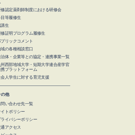
ム
研修認定薬剤師制度における研修会
科目等履修生
聴講生
履修証明プログラム履修生
パブリックコメント
地域の各種相談窓口
自治体・企業等との協定・連携事業一覧
九州⻄部地域⼤学・短期⼤学連合産学官
連携プラットフォーム
社会人学生に対する育児支援
その他
お問い合わせ先一覧
サイトポリシー
プライバシーポリシー
交通アクセス