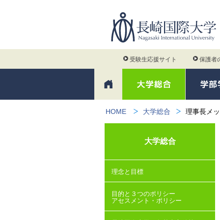
受験生応援サイト
保護者
HOME
大学総合
理事長メッ
大学総合
理念と目標
目的と３つのポリシー
アセスメント・ポリシー