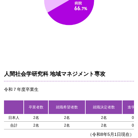
人間社会学研究科 地域マネジメント専攻
令和７年度卒業生
卒業者数
就職希望者数
就職決定者数
進学
日本人
2名
2名
2名
0名
合計
2名
2名
2名
0名
（令和8年5月1日現在）