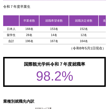
令和７年度卒業生
卒業者数
就職希望者数
就職決定者数
進学
日本人
168名
153名
152名
3
留学生
28名
14名
12名
3
合計
196名
167名
164名
6
（令和8年5月1日現在）
国際観光学科令和７年度就職率
98.2%
業種別就職先内訳