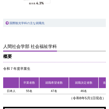
国際観光学科の主な就職先
人間社会学部 社会福祉学科
概要
令和７年度卒業生
卒業者数
就職希望者数
就職決定者数
進学
日本人
55名
47名
46名
4
（令和8年5月1日現在）