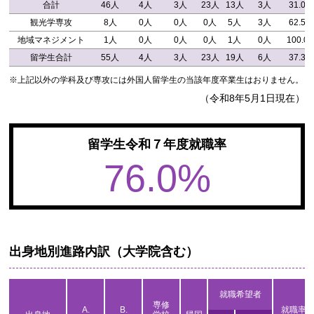
合計
46人
4人
3人
23人
13人
3人
31.0%
観光学専攻
8人
0人
0人
0人
5人
3人
62.5%
地域マネジメント
1人
0人
0人
0人
1人
0人
100.0
留学生合計
55人
4人
3人
23人
19人
6人
37.3%
※上記以外の学科及び専攻には外国人留学生の当該年度卒業生はおりません。
（令和8年5月1日現在）
留学生令和７年度就職率
76.0%
出身地別進路内訳（大学院含む）
就職希望者
専修
A.
B.
就職率