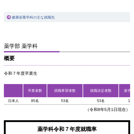
健康栄養学科の主な就職先
薬学部 薬学科
概要
令和７年度卒業生
卒業者数
就職希望者数
就職決定者数
進学
日本人
85名
53名
53名
1名
（令和8年5月1日現在）
薬学科令和７年度就職率