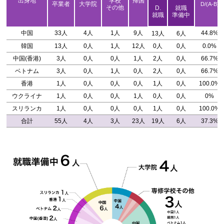
出身地
学校
帰国
卒業者
大学院
D/(A-B)
その他
D.
就職
就職
準備中
中国
33人
4人
1人
9人
44.8%
13人
6人
韓国
13人
0人
1人
12人
0人
0人
0.0%
中国(香港)
3人
0人
0人
1人
2人
0人
66.7%
ベトナム
3人
0人
1人
0人
2人
0人
66.7%
香港
1人
0人
0人
0人
1人
0人
100.0%
ウクライナ
1人
0人
0人
1人
0人
0人
0%
スリランカ
1人
0人
0人
0人
1人
0人
100.0%
合計
55人
4人
3人
23人
19人
6人
37.3%