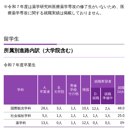
※令和７年度は
薬学研究科医療薬学専攻の修了生がいないため、
医
療薬学専攻に関する就職実績は掲載しておりません。
留学生
所属別進路内訳（大学院含む）
令和７年度卒業生
就職希望者
専修
A.
B.
就職率
学科
学校
帰国
卒業者
大学院
D/(A-B
その他
D.
就職
就職
準備中
国際観光学科
28人
3人
1人
10人
48.0%
12人
2人
社会福祉学科
5人
1人
1人
1人
1人
1人
25.0%
薬学科
13人
0人
1人
12人
0人
0人
0%