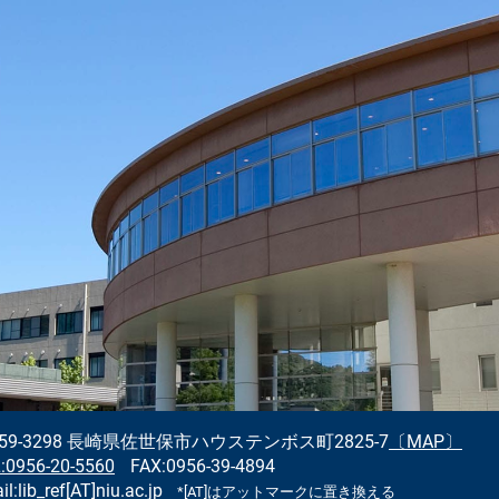
59-3298
長崎県佐世保市ハウステンボス町2825-7
〔MAP〕
:0956-20-5560
FAX:0956-39-4894
l:lib_ref[AT]niu.ac.jp
*[AT]はアットマークに置き換える