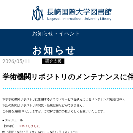
メインコンテンツへスキップ
フッターへ
お知らせ・イベント
お知らせ
2026/05/11
研究支援
学術機関リポジトリのメンテナンスに伴う
本学学術機関リポジトリに使用するクラウドサービス提供元によるメンテナンス実施に伴い、
下記の期間はリポジトリの閲覧・新規登録などができません。
ご不便をお掛けいたしますが、ご理解ご協力の程よろしくお願いいたします。
■ スケジュール
【第5回】
※終了しました
停止期間：5月15日（金）14:00 ～ 5月19日（火）17:00