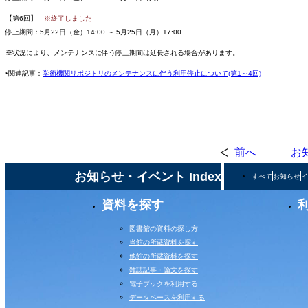
【第6回】
※終了しました
停止期間：5月22日（金）14:00 ～ 5月25日（月）17:00
※状況により、メンテナンスに伴う停止期間は延長される場合があります。
‣関連記事：
学術機関リポジトリのメンテナンスに伴う利用停止について(第1～4回)
前へ
お
お知らせ・イベント Index
すべて
お知らせ
イ
資料を探す
図書館の資料の探し方
当館の所蔵資料を探す
他館の所蔵資料を探す
雑誌記事・論文を探す
電子ブックを利用する
データベースを利用する