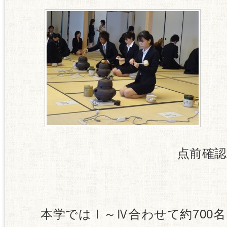
点前確認の
本学ではⅠ～Ⅳ合わせて約700