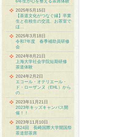
6年生が心を整える茶席体験
2025年5月15日
【茶道文化がつなぐ縁】卒業
生と在校生の交流、お茶室で
ほ…
2025年3月18日
令和7年度 春季補助員研修
会
2024年8月21日
上海大学社会学院短期研修
茶道体験
2024年2月2日
エコール・オテリエール・
ド・ローザンヌ（EHL）から
の…
2023年11月21日
2023年キッズキャンパス開
催！！
2023年11月10日
第24回 長崎国際大学開国祭
茶道部茶席