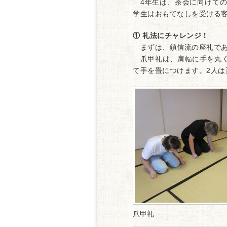
4年生は、茶会に向けての
学生はおもてなしを受ける
① 礼法にチャレンジ！
まずは、鎮信流の座礼であ
爪甲礼は、肩幅に手を丸く
て手を畳につけます。2人は
爪甲礼