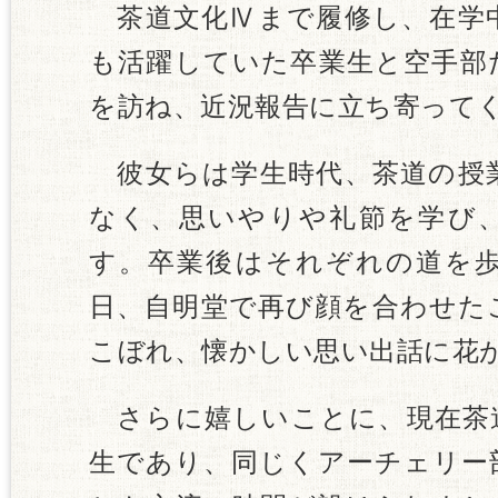
茶道文化Ⅳまで履修し、在学
も活躍していた卒業生と空手部
を訪ね、近況報告に立ち寄って
彼女らは学生時代、茶道の授
なく、思いやりや礼節を学び
す。卒業後はそれぞれの道を
日、自明堂で再び顔を合わせた
こぼれ、懐かしい思い出話に花
さらに嬉しいことに、現在茶
生であり、同じくアーチェリー