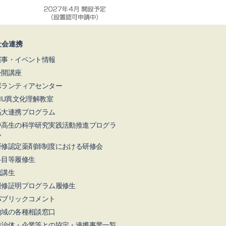
社会連携
催事・イベント情報
公開講座
ボランティアセンター
NIU異文化理解教室
高大連携プログラム
中高生の科学研究実践活動推進プログラ
ム
研修認定薬剤師制度における研修会
科目等履修生
聴講生
履修証明プログラム履修生
パブリックコメント
地域の各種相談窓口
自治体・企業等との協定・連携事業一覧