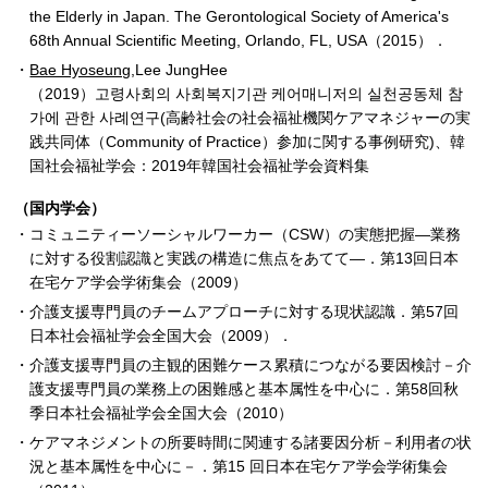
the Elderly in Japan. The Gerontological Society of America's
68th Annual Scientific Meeting, Orlando, FL, USA（2015）．
Bae Hyoseung
,Lee JungHee
（2019）고령사회의 사회복지기관 케어매니저의 실천공동체 참
가에 관한 사례연구(高齢社会の社会福祉機関ケアマネジャーの実
践共同体（Community of Practice）参加に関する事例研究)、韓
国社会福祉学会：2019年韓国社会福祉学会資料集
（国内学会）
コミュニティーソーシャルワーカー（CSW）の実態把握―業務
に対する役割認識と実践の構造に焦点をあてて―．第13回日本
在宅ケア学会学術集会（2009）
介護支援専門員のチームアプローチに対する現状認識．第57回
日本社会福祉学会全国大会（2009）．
介護支援専門員の主観的困難ケース累積につながる要因検討－介
護支援専門員の業務上の困難感と基本属性を中心に．第58回秋
季日本社会福祉学会全国大会（2010）
ケアマネジメントの所要時間に関連する諸要因分析－利用者の状
況と基本属性を中心に－．第15 回日本在宅ケア学会学術集会