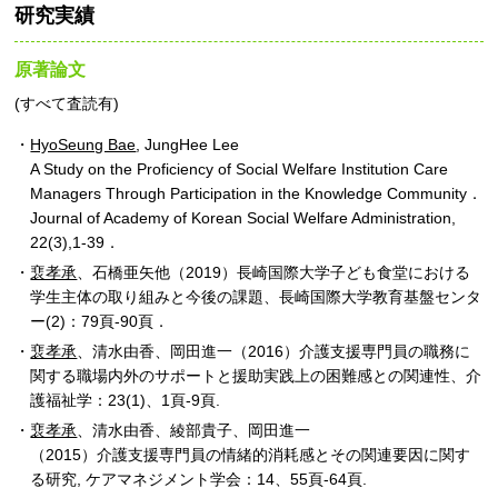
研究実績
原著論文
(すべて査読有)
HyoSeung Bae
, JungHee Lee
A Study on the Proficiency of Social Welfare Institution Care
Managers Through Participation in the Knowledge Community．
Journal of Academy of Korean Social Welfare Administration,
22(3),1-39．
裵孝承
、石橋亜矢他（2019）長崎国際大学子ども食堂における
学生主体の取り組みと今後の課題、長崎国際大学教育基盤センタ
ー(2)：79頁-90頁．
裵孝承
、清水由香、岡田進一（2016）介護支援専門員の職務に
関する職場内外のサポートと援助実践上の困難感との関連性、介
護福祉学：23(1)、1頁-9頁.
裵孝承
、清水由香、綾部貴子、岡田進一
（2015）介護支援専門員の情緒的消耗感とその関連要因に関す
る研究, ケアマネジメント学会：14、55頁-64頁.