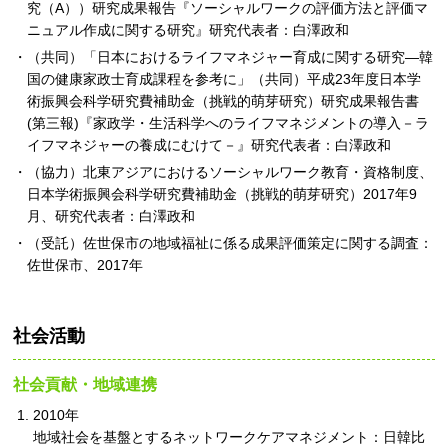
究（A））研究成果報告『ソーシャルワークの評価方法と評価マ
ニュアル作成に関する研究』研究代表者：白澤政和
（共同）「日本におけるライフマネジャー育成に関する研究―韓
国の健康家政士育成課程を参考に」（共同）平成23年度日本学
術振興会科学研究費補助金（挑戦的萌芽研究）研究成果報告書
(第三報)『家政学・生活科学へのライフマネジメントの導入－ラ
イフマネジャーの養成にむけて－』研究代表者：白澤政和
（協力）北東アジアにおけるソーシャルワーク教育・資格制度、
日本学術振興会科学研究費補助金（挑戦的萌芽研究）2017年9
月、研究代表者：白澤政和
（受託）佐世保市の地域福祉に係る成果評価策定に関する調査：
佐世保市、2017年
社会活動
社会貢献・地域連携
2010年
地域社会を基盤とするネットワークケアマネジメント：日韓比