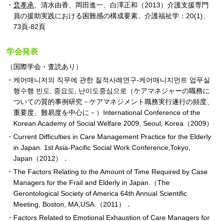
裵孝承
、清水由香、岡田進一、白澤正和（2013）介護支援専門
員の援助実践における困難感の構成要素、介護福祉学：20(1)、
73頁-82頁
学会発表
（国際学会・査読あり）
케어매니저의 직무에 관한 질적사례연구-케어매니지먼트 업무실
행수행 빈도, 중요도, 난이도중심으로（ケアマネジャーの職務に
ついての質的事例研究－ケアマネジメント職務実行遂行の頻度、
重要度、難易度を中心に－）International Conference of the
Korean Academy of Social Welfare 2009, Seoul, Korea（2009）
Current Difficulties in Care Management Practice for the Elderly
in Japan. 1st Asia-Pacific Social Work Conference,Tokyo,
Japan（2012）．
The Factors Relating to the Amount of Time Required by Case
Managers for the Frail and Elderly in Japan.（The
Gerontological Society of America 64th Annual Scientific
Meeting, Boston, MA,USA.（2011）．
Factors Related to Emotional Exhaustion of Care Managers for