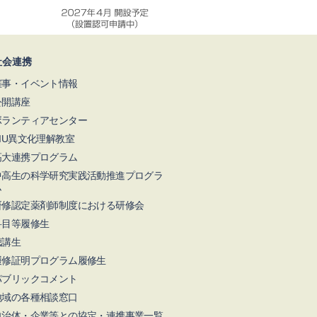
社会連携
催事・イベント情報
公開講座
ボランティアセンター
NIU異文化理解教室
高大連携プログラム
中高生の科学研究実践活動推進プログラ
ム
研修認定薬剤師制度における研修会
科目等履修生
聴講生
履修証明プログラム履修生
パブリックコメント
地域の各種相談窓口
自治体・企業等との協定・連携事業一覧