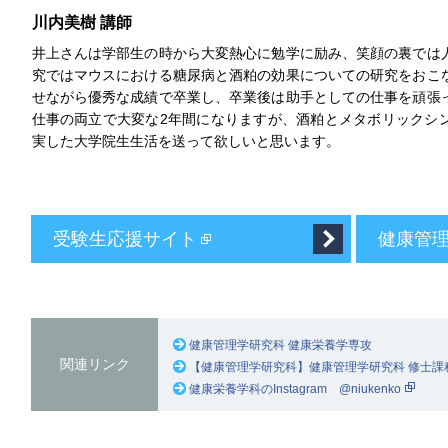
川内美樹 講師
井上さんは学部生の時から大変熱心に勉学に励み、笑顔の裏では
究ではマウスにおける糖尿病と酒粕の効果についての研究をおこ
せながら優秀な成績で卒業し、卒業後は助手としての仕事を頑張
仕事の両立で大変な2年間になりますが、酒粕とメタボリックシ
実した大学院生生活を送って欲しいと思います。
受験生応援サイト
健康管理
健康管理学研究科 健康栄養学専攻
関連リンク
【健康管理学研究科】健康管理学研究科 修士課
健康栄養学科のInstagram @niukenko