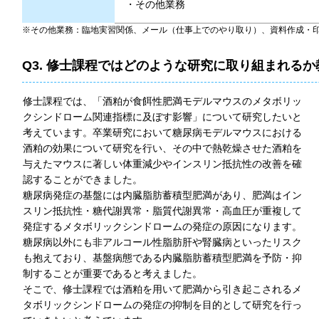
その他業務
※その他業務：臨地実習関係、メール（仕事上でのやり取り）、資料作成・
Q3. 修士課程ではどのような研究に取り組まれる
修士課程では、「酒粕が食餌性肥満モデルマウスのメタボリッ
クシンドローム関連指標に及ぼす影響」について研究したいと
考えています。卒業研究において糖尿病モデルマウスにおける
酒粕の効果について研究を行い、その中で熱乾燥させた酒粕を
与えたマウスに著しい体重減少やインスリン抵抗性の改善を確
認することができました。
糖尿病発症の基盤には内臓脂肪蓄積型肥満があり、肥満はイン
スリン抵抗性・糖代謝異常・脂質代謝異常・高血圧が重複して
発症するメタボリックシンドロームの発症の原因になります。
糖尿病以外にも非アルコール性脂肪肝や腎臓病といったリスク
も抱えており、基盤病態である内臓脂肪蓄積型肥満を予防・抑
制することが重要であると考えました。
そこで、修士課程では酒粕を用いて肥満から引き起こされるメ
タボリックシンドロームの発症の抑制を目的として研究を行っ