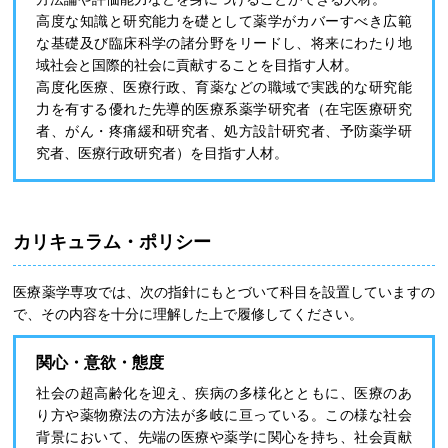
高度な知識と研究能力を礎として薬学がカバーすべき広範
な基礎及び臨床科学の諸分野をリードし、将来にわたり地
域社会と国際的社会に貢献することを目指す人材。
高度化医療、医療行政、育薬などの職域で実践的な研究能
力を有する優れた先導的医療系薬学研究者（在宅医療研究
者、がん・疼痛緩和研究者、処方設計研究者、予防薬学研
究者、医療行政研究者）を目指す人材。
カリキュラム・ポリシー
医療薬学専攻では、次の指針にもとづいて科目を設置していますの
で、その内容を十分に理解した上で履修してください。
関心・意欲・態度
社会の超高齢化を迎え、疾病の多様化とともに、医療のあ
り方や薬物療法の方法が多岐に亘っている。この様な社会
背景において、先端の医療や薬学に関心を持ち、社会貢献