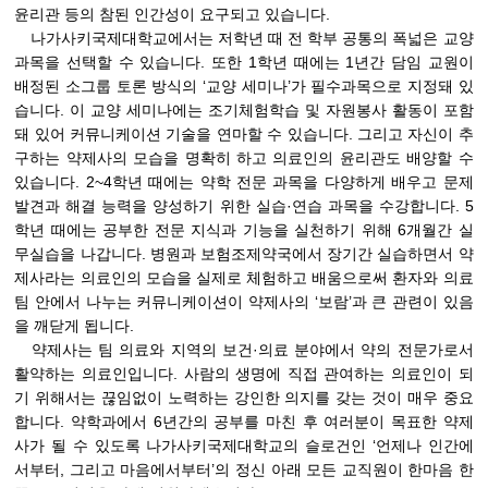
윤리관 등의 참된 인간성이 요구되고 있습니다.
나가사키국제대학교에서는 저학년 때 전 학부 공통의 폭넓은 교양
과목을 선택할 수 있습니다. 또한 1학년 때에는 1년간 담임 교원이
배정된 소그룹 토론 방식의 ‘교양 세미나’가 필수과목으로 지정돼 있
습니다. 이 교양 세미나에는 조기체험학습 및 자원봉사 활동이 포함
돼 있어 커뮤니케이션 기술을 연마할 수 있습니다. 그리고 자신이 추
구하는 약제사의 모습을 명확히 하고 의료인의 윤리관도 배양할 수
있습니다. 2~4학년 때에는 약학 전문 과목을 다양하게 배우고 문제
발견과 해결 능력을 양성하기 위한 실습·연습 과목을 수강합니다. 5
학년 때에는 공부한 전문 지식과 기능을 실천하기 위해 6개월간 실
무실습을 나갑니다. 병원과 보험조제약국에서 장기간 실습하면서 약
제사라는 의료인의 모습을 실제로 체험하고 배움으로써 환자와 의료
팀 안에서 나누는 커뮤니케이션이 약제사의 ‘보람’과 큰 관련이 있음
을 깨닫게 됩니다.
약제사는 팀 의료와 지역의 보건·의료 분야에서 약의 전문가로서
활약하는 의료인입니다. 사람의 생명에 직접 관여하는 의료인이 되
기 위해서는 끊임없이 노력하는 강인한 의지를 갖는 것이 매우 중요
합니다. 약학과에서 6년간의 공부를 마친 후 여러분이 목표한 약제
사가 될 수 있도록 나가사키국제대학교의 슬로건인 ‘언제나 인간에
서부터, 그리고 마음에서부터’의 정신 아래 모든 교직원이 한마음 한