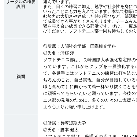
サークルの概要
組んでいます。
説明
また、日々の練習に加え、勉学や社会性を身に
いったことにも力を入れています。本気で物事
む努力の大切さや達成した時の喜びなど、部活
て成長できる事がたくさんあります。チームみ
響を与え合い成長できる部活です。ぜひ、一度
びください。ソフトテニス部一同お待ちしてお
◎所属：人間社会学部 国際観光学科
◎氏名：浦郷 淳
ソフトテニス部は、長崎国際大学強化指定部の
っています。これからクラブを一層強化する
て、各選手にはソフトテニスの練習に打ち込む
顧問
ちろんのこと、自己実現、自分が目指している
職も含めて）に向かって精一杯やり抜くことを
に頑張ってもらいたいと願っています。今後の
ニス部の発展のために、多くの方々のご支援を
よう心よりお願い申し上げます。
◎所属：長崎短期大学
◎氏名：勝本 健太
ソフトテニス部は、保護者の皆さま、OB・O