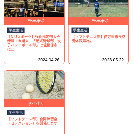
学生生活
学生生活
学生生活
学生生活
【NIUスポーツ】強化指定部大会
【ソフトテニス部】伊万里市長杯
情報！今週末、「硬式野球部、女
団体戦第2位
子バレーボール部」は佐世保市
に…
2024.04.26
2023.05.22
学生生活
学生生活
【ソフトテニス部】合同練習会
（セレクション）を開催します