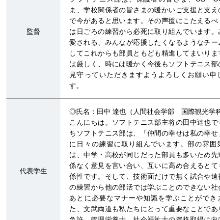
ま、学校関係者の皆さまの暖かいご支援と支え
で今があると思います。その声援にこたえるべ
監督
は日ごろの練習から必死に取り組んでいます。
愛される、みんなが応援したくなるようなチー
してこれからも部員ともども精進してまいりま
は厳しく、時には暖かく今後もソフトテニス部
見守っていただきますようよろしくお願い申
す。
◎氏名：田中 達也（人間社会学部 国際観光学
こんにちは。ソフトテニス部主将の田中達也で
ちソフトテニス部は、「仲間の幸せは私の幸せ
に日々の練習に取り組んでいます。部の雰囲
は、中学・高校が同じだった部員も多いため先
係なく意見を言い合い、互いに高め合えるとて
代表学生
係性です。そして、技術面だけで無く試合や遠
の練習から他の部活では学ぶことのできない社
あとに必要なマナーや知識を学ぶことができ
た、文武両道も私たちにとって重要なことであ
免許、管理栄養士、社会福祉士の資格取得に向