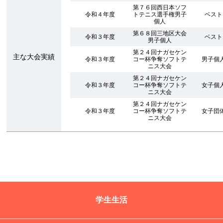
第７６回西日本ソフ
令和４年度
トテニス選手権男子
ベスト
個人
第６８回三地区大会
令和３年度
ベスト
男子個人
第２４回ナガセケン
主な大会実績
令和３年度
コー杯争奪ソフトテ
男子個
ニス大会
第２４回ナガセケン
令和３年度
コー杯争奪ソフトテ
女子個
ニス大会
第２４回ナガセケン
令和３年度
コー杯争奪ソフトテ
女子団
ニス大会
学生生活