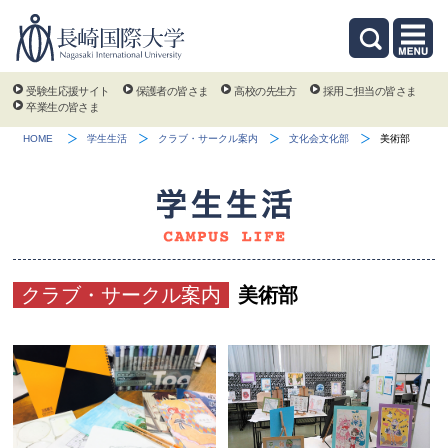
受験生応援サイト
保護者の皆さま
高校の先生方
採用ご担当の皆さま
卒業生の皆さま
HOME
学生生活
クラブ・サークル案内
文化会文化部
美術部
クラブ・サークル案内
美術部