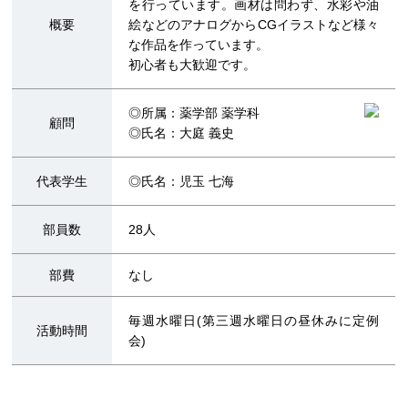
を行っています。画材は問わず、水彩や油
概要
絵などのアナログからCGイラストなど様々
な作品を作っています。
初心者も大歓迎です。
◎所属：薬学部 薬学科
顧問
◎氏名：大庭 義史
代表学生
◎氏名：児玉 七海
部員数
28人
部費
なし
毎週水曜日(第三週水曜日の昼休みに定例
活動時間
会)