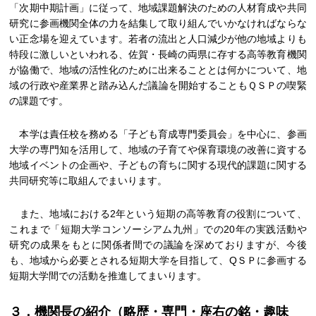
「次期中期計画」に従って、地域課題解決のための人材育成や共同
研究に参画機関全体の力を結集して取り組んでいかなければならな
い正念場を迎えています。若者の流出と人口減少が他の地域よりも
特段に激しいといわれる、佐賀・長崎の両県に存する高等教育機関
が協働で、地域の活性化のために出来ることとは何かについて、地
域の行政や産業界と踏み込んだ議論を開始することもＱＳＰの喫緊
の課題です。
本学は責任校を務める「子ども育成専門委員会」を中心に、参画
大学の専門知を活用して、地域の子育てや保育環境の改善に資する
地域イベントの企画や、子どもの育ちに関する現代的課題に関する
共同研究等に取組んでまいります。
また、地域における2年という短期の高等教育の役割について、
これまで「短期大学コンソーシアム九州」での20年の実践活動や
研究の成果をもとに関係者間での議論を深めておりますが、今後
も、地域から必要とされる短期大学を目指して、QＳＰに参画する
短期大学間での活動を推進してまいります。
３．機関長の紹介（略歴・専門・座右の銘・趣味