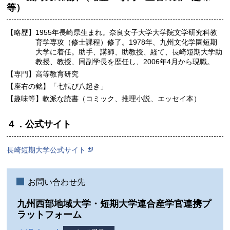
等）
【略歴】
1955年長崎県生まれ。奈良女子大学大学院文学研究科教
育学専攻（修士課程）修了。1978年、九州文化学園短期
大学に着任。助手、講師、助教授、経て、長崎短期大学助
教授、教授、同副学長を歴任し、2006年4月から現職。
【専門】
高等教育研究
【座右の銘】
「七転び八起き」
【趣味等】
軟派な読書（コミック、推理小説、エッセイ本）
４．公式サイト
長崎短期大学公式サイト
お問い合わせ先
九州⻄部地域⼤学・短期⼤学連合産学官連携プ
ラットフォーム