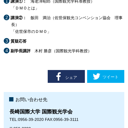
講演①：
海老澤昭郎（国際観光学科准教授）
「ＤＭＯとは」
講演②：
飯田 満治（佐世保観光コンベンション協会 理事
長）
「佐世保市のＤＭＯ」
質疑応答
副学長講評
木村 勝彦（国際観光学科教授）
ツイート
シェア
お問い合わせ先
長崎国際大学 国際観光学会
TEL:0956-39-2020 FAX:0956-39-3111