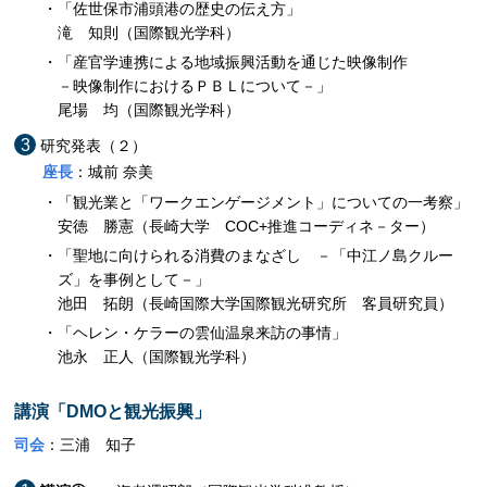
「佐世保市浦頭港の歴史の伝え方」
滝 知則（国際観光学科）
「産官学連携による地域振興活動を通じた映像制作
－映像制作におけるＰＢＬについて－」
尾場 均（国際観光学科）
研究発表（２）
座長
：城前 奈美
「観光業と「ワークエンゲージメント」についての一考察」
安徳 勝憲（長崎大学 COC+推進コーディネ－ター）
「聖地に向けられる消費のまなざし －「中江ノ島クルー
ズ」を事例として－」
池田 拓朗（長崎国際大学国際観光研究所 客員研究員）
「ヘレン・ケラーの雲仙温泉来訪の事情」
池永 正人（国際観光学科）
講演「DMOと観光振興」
司会
：三浦 知子