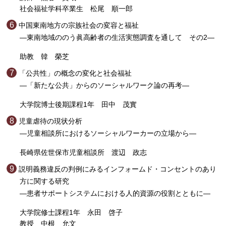
社会福祉学科卒業生 松尾 順一郎
中国東南地方の宗族社会の変容と福祉
―東南地域ののう眞高齢者の生活実態調査を通して その2―
助教 韓 榮芝
「公共性」の概念の変化と社会福祉
―「新たな公共」からのソーシャルワーク論の再考―
大学院博士後期課程1年 田中 茂實
児童虐待の現状分析
―児童相談所におけるソーシャルワーカーの立場から―
長崎県佐世保市児童相談所 渡辺 政志
説明義務違反の判例にみるインフォームド・コンセントのあり
方に関する研究
―患者サポートシステムにおける人的資源の役割とともに―
大学院修士課程1年 永田 啓子
教授 中根 允文