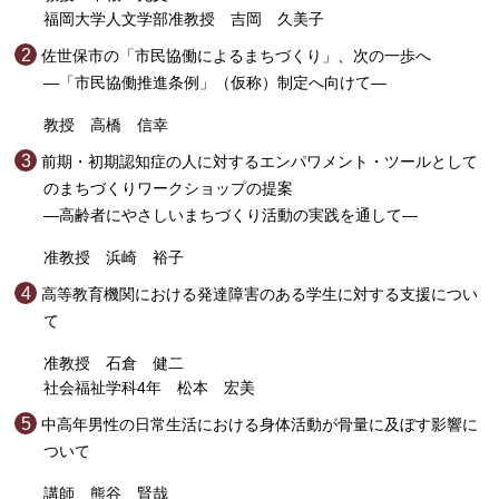
福岡大学人文学部准教授 吉岡 久美子
佐世保市の「市民協働によるまちづくり」、次の一歩へ
―「市民協働推進条例」（仮称）制定へ向けて―
教授 高橋 信幸
前期・初期認知症の人に対するエンパワメント・ツールとして
のまちづくりワークショップの提案
―高齢者にやさしいまちづくり活動の実践を通して―
准教授 浜崎 裕子
高等教育機関における発達障害のある学生に対する支援につい
て
准教授 石倉 健二
社会福祉学科4年 松本 宏美
中高年男性の日常生活における身体活動が骨量に及ぼす影響に
ついて
講師 熊谷 賢哉