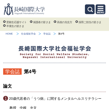
受験生応援サイト
保護者の皆さま
高校の先生方
採用ご担当の皆さま
卒業生の皆さま
HOME
社会福祉学会
学会誌
第4号
学会誌
第4号
論文
20歳代若者の「うつ病」に関するメンタルヘルスリテラシー
教授 中根 允文