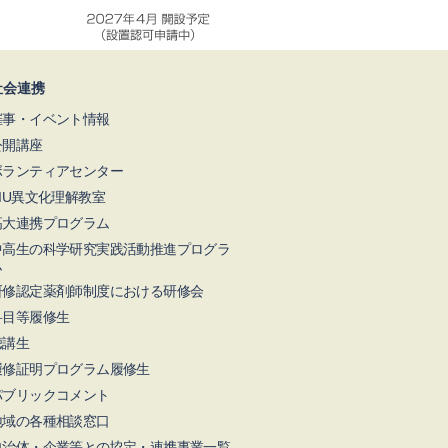
社会連携
催事・イベント情報
公開講座
ボランティアセンター
NIU異文化理解教室
高大連携プログラム
中高生の科学研究実践活動推進プログラ
ム
研修認定薬剤師制度における研修会
科目等履修生
聴講生
履修証明プログラム履修生
パブリックコメント
地域の各種相談窓口
自治体・企業等との協定・連携事業一覧