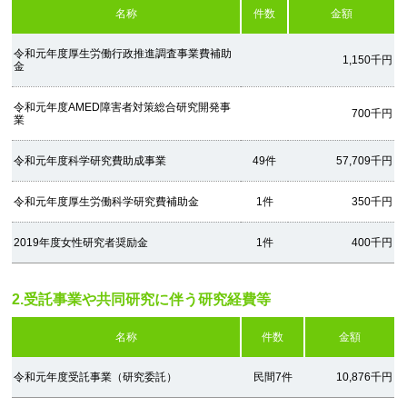
名称
件数
金額
令和元年度厚生労働行政推進調査事業費補助
1,150千円
金
令和元年度AMED障害者対策総合研究開発事
700千円
業
令和元年度科学研究費助成事業
49件
57,709千円
令和元年度厚生労働科学研究費補助金
1件
350千円
2019年度女性研究者奨励金
1件
400千円
2.受託事業や共同研究に伴う研究経費等
名称
件数
金額
令和元年度受託事業（研究委託）
民間7件
10,876千円