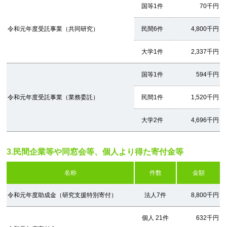
国等1件
70千円
令和元年度受託事業（共同研究）
民間6件
4,800千円
大学1件
2,337千円
国等1件
594千円
令和元年度受託事業（業務委託）
民間1件
1,520千円
大学2件
4,696千円
3.民間企業等や同窓会等、個人より得た寄付金等
名称
件数
金額
令和元年度助成金（研究支援特別寄付）
法人7件
8,800千円
個人 21件
632千円