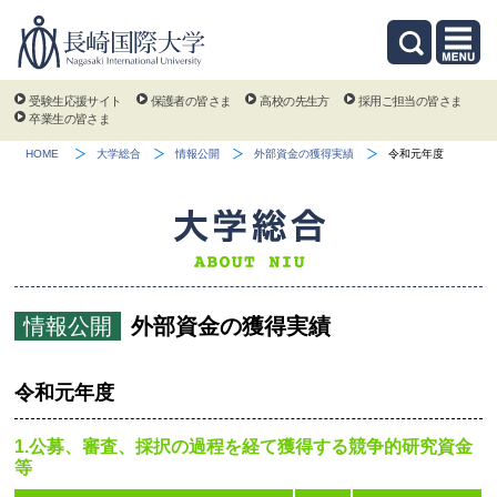
受験生応援サイト
保護者の皆さま
高校の先生方
採用ご担当の皆さま
卒業生の皆さま
HOME
大学総合
情報公開
外部資金の獲得実績
令和元年度
情報公開
外部資金の獲得実績
令和元年度
1.公募、審査、採択の過程を経て獲得する競争的研究資金
等