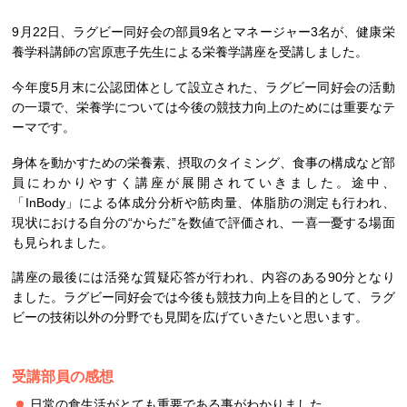
9月22日、ラグビー同好会の部員9名とマネージャー3名が、健康栄
養学科講師の宮原恵子先生による栄養学講座を受講しました。
今年度5月末に公認団体として設立された、ラグビー同好会の活動
の一環で、栄養学については今後の競技力向上のためには重要なテ
ーマです。
身体を動かすための栄養素、摂取のタイミング、食事の構成など部
員にわかりやすく講座が展開されていきました。途中、
「InBody」による体成分分析や筋肉量、体脂肪の測定も行われ、
現状における自分の“からだ”を数値で評価され、一喜一憂する場面
も見られました。
講座の最後には活発な質疑応答が行われ、内容のある90分となり
ました。ラグビー同好会では今後も競技力向上を目的として、ラグ
ビーの技術以外の分野でも見聞を広げていきたいと思います。
受講部員の感想
日常の食生活がとても重要である事がわかりました。