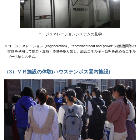
コ・ジェネレーションシステムの見学
※コ・ジェネレーション (cogeneration) 、"combined heat and power" 内燃機関等の
排熱を利用して動力・温熱・冷熱を取り出し、総合エネルギー効率を高めるエネル
ギー供給システム。
（3）ＶＲ施設の体験(ハウステンボス園内施設)