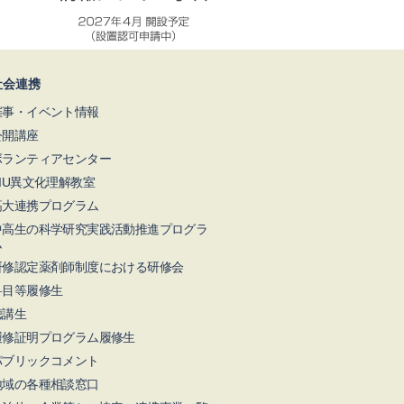
社会連携
催事・イベント情報
公開講座
ボランティアセンター
NIU異文化理解教室
高大連携プログラム
中高生の科学研究実践活動推進プログラ
ム
研修認定薬剤師制度における研修会
科目等履修生
聴講生
履修証明プログラム履修生
パブリックコメント
地域の各種相談窓口