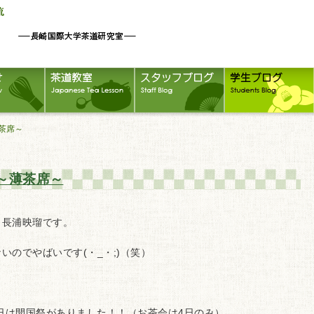
茶席～
～薄茶席～
、長浦映瑠です。
いのでやばいです(・_・;)（笑）
4日は開国祭がありました！！（お茶会は4日のみ）