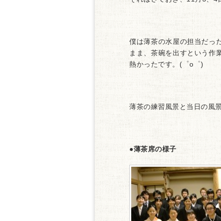
僕は薄茶の水屋の担当だっ
まま、茶碗を出すという作
熱かったです。(゜o゜)
薄茶の練習風景と当日の風
●薄茶席の様子