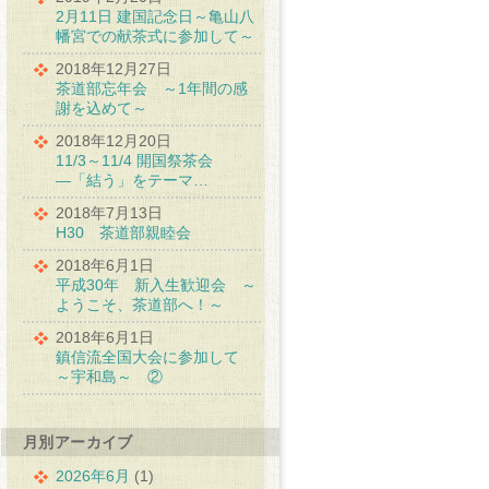
2月11日 建国記念日～亀山八
幡宮での献茶式に参加して～
2018年12月27日
茶道部忘年会 ～1年間の感
謝を込めて～
2018年12月20日
11/3～11/4 開国祭茶会
―「結う」をテーマ…
2018年7月13日
H30 茶道部親睦会
2018年6月1日
平成30年 新入生歓迎会 ～
ようこそ、茶道部へ！～
2018年6月1日
鎮信流全国大会に参加して
～宇和島～ ②
月別アーカイブ
2026年6月
(1)