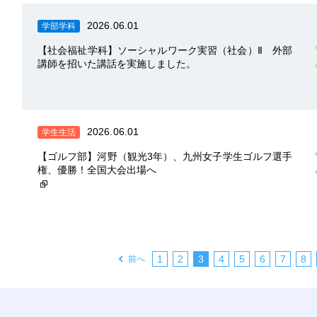
2026.06.01
学部学科
【社会福祉学科】ソーシャルワーク実習（社会）Ⅱ 外部
講師を招いた講話を実施しました。
2026.06.01
学生生活
【ゴルフ部】河野（観光3年）、九州女子学生ゴルフ選手
権、優勝！全国大会出場へ
|
|
|
|
|
|
|
|
1
2
3
4
5
6
7
8
前へ