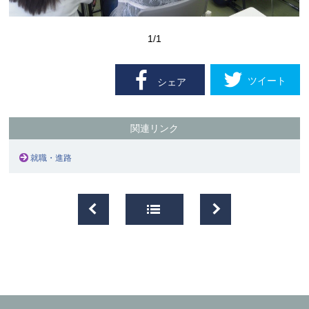
1
/1
ツイート
シェア
関連リンク
就職・進路