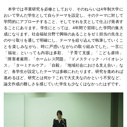
本学では卒業研究を必修としており、そのねらいは4年制大学に
おいて学んだ学生として自らテーマを設定し、そのテーマに対して
学問的にアプローチすること、そしてそれを文として仕上げ発表す
ることにあります。学生にとっては、4年間で習得した学問の集大
成になります。社会福祉分野で興味のあることをゼミ担当の先生と
のやり取りを通して明確にし、テーマを絞り込んで執筆していくこ
とを楽しみながら、時に戸惑いながらの取り組みでした。一言に
「福祉」といっても内容は多彩、「子育て支援」「こども虐待」
「障害者雇用」「ホームレス問題」「ドメスティック・バイオレン
ス」「ターミナルケア」「自殺」「地域社会における支え合い」な
ど、各学生が設定したテーマは多岐にわたります。研究を進めれば
進めるほど、研究とは何か？これで大丈夫なのかという不安など、
論文作成の難しさを感じていた学生も少なくはなかったはずです。