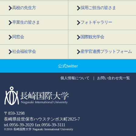
高校の先生方
採用ご担当の皆さま
卒業生の皆さま
フォトギャラリー
同窓会
国際観光学会
社会福祉学会
産学官連携プラットフォーム
公式twitter
個人情報について
お問い合わせ先一覧
〒859-3298
長崎県佐世保市ハウステンボス町2825-7
tel.0956-39-2020
fax.0956-39-3111
©2016 長崎国際大学 Nagasaki International University