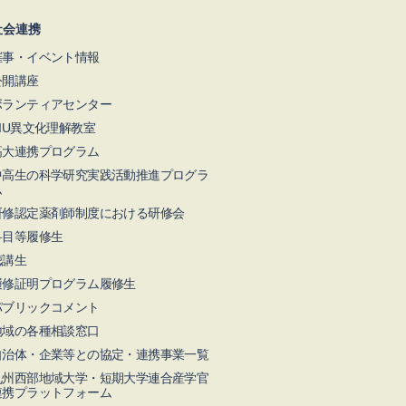
社会連携
催事・イベント情報
公開講座
ボランティアセンター
NIU異文化理解教室
高大連携プログラム
中高生の科学研究実践活動推進プログラ
ム
研修認定薬剤師制度における研修会
科目等履修生
聴講生
履修証明プログラム履修生
パブリックコメント
地域の各種相談窓口
自治体・企業等との協定・連携事業一覧
九州⻄部地域⼤学・短期⼤学連合産学官
連携プラットフォーム