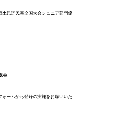
回郷土民謡民舞全国大会ジュニア部門優
親会」
フォームから登録の実施をお願いいた