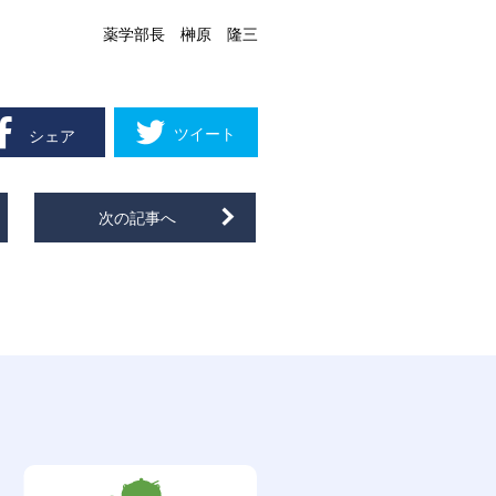
薬学部長 榊原 隆三
ツイート
シェア
次の記事へ