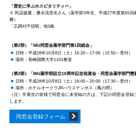
「歴史に学ぶホスピタリティー」
※ 民謡披露：桑水流里名さん（薬学部3年生、平成27年度第55
勝）
「正調刈干切唄」他3曲
（第2部）「NIU同窓会薬学部門第1回総会」
日時：平成28年10月8日（土）16:20～17:00（15:50～受付）
場所：長崎国際大学1101教室
（第3部）「NIU薬学部設立10周年記念祝賀会・同窓会薬学部門懇
日時：平成28年10月8日（土）18:00～20:00（17:30～受付）
場所：ホテルオークラJRハウステンボス（鳳の間）
（注）卒業生の皆様で同窓会に未登録の方は、下記の同窓会登録
します。
同窓会登録フォーム