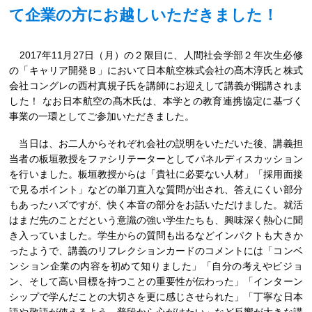
て企業の方にお越しいただきました！
2017年11月27日（月）の２限目に、人間社会学部２年次生必修
の「キャリア開発Ｂ」において日本航空株式会社の髙木淳氏と株式
会社コングレの西村真規子氏を講師にお迎えして講義が開講されま
した！ なお日本航空の髙木氏は、本学との教育連携協定に基づく
事業の一環としてご参加いただきました。
当日は、お二人からそれぞれ会社の説明をいただいた後、講義担
当者の板垣教授をファシリテーターとしてパネルディスカッション
を行いました。板垣教授からは「貴社に必要ない人材」「採用面接
で見るポイント」などの単刀直入な質問が出され、答えにくい部分
もあったハズですが、快く本音の部分をお話いただけました。就活
はまだ先のことだという意識の強い学生たちも、興味深く熱心に聞
き入っていました。学生からの質問も出るなどインパクトも大きか
ったようで、講義のリフレクションカードのコメントには「コンベ
ンション企業の内容を初めて知りました」「自分の考えやビジョ
ン、そして高い目標を持つことの重要性が伝わった」「インターン
シップで学んだことの大切さを更に感じさせられた」「丁寧な日本
語や敬語が使えるよう、普段から心がけたい」など反響が大きな講