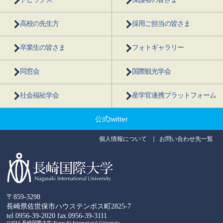
高校の先生方
採用ご担当の皆さま
卒業生の皆さま
フォトギャラリー
同窓会
国際観光学会
社会福祉学会
産学官連携プラットフォーム
公式twitter
個人情報について
お問い合わせ先一覧
〒859-3298
長崎県佐世保市ハウステンボス町2825-7
tel.0956-39-2020
fax.0956-39-3111
©2016 長崎国際大学 Nagasaki International University