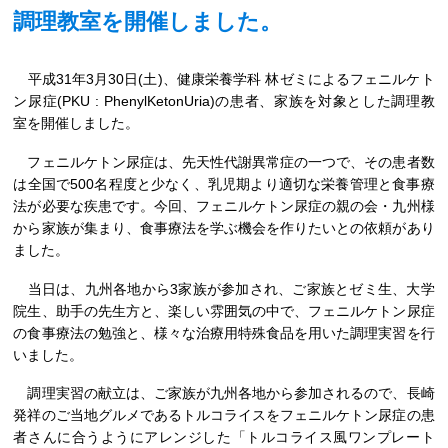
調理教室を開催しました。
平成31年3月30日(土)、健康栄養学科 林ゼミによるフェニルケト
ン尿症(PKU : PhenylKetonUria)の患者、家族を対象とした調理教
室を開催しました。
フェニルケトン尿症は、先天性代謝異常症の一つで、その患者数
は全国で500名程度と少なく、乳児期より適切な栄養管理と食事療
法が必要な疾患です。今回、フェニルケトン尿症の親の会・九州様
から家族が集まり、食事療法を学ぶ機会を作りたいとの依頼があり
ました。
当日は、九州各地から3家族が参加され、ご家族とゼミ生、大学
院生、助手の先生方と、楽しい雰囲気の中で、フェニルケトン尿症
の食事療法の勉強と、様々な治療用特殊食品を用いた調理実習を行
いました。
調理実習の献立は、ご家族が九州各地から参加されるので、長崎
発祥のご当地グルメであるトルコライスをフェニルケトン尿症の患
者さんに合うようにアレンジした「トルコライス風ワンプレート