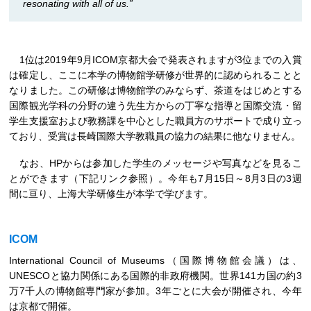
resonating with all of us.”
1位は2019年9月ICOM京都大会で発表されますが3位までの入賞
は確定し、ここに本学の博物館学研修が世界的に認められることと
なりました。この研修は博物館学のみならず、茶道をはじめとする
国際観光学科の分野の違う先生方からの丁寧な指導と国際交流・留
学生支援室および教務課を中心とした職員方のサポートで成り立っ
ており、受賞は長崎国際大学教職員の協力の結果に他なりません。
なお、HPからは参加した学生のメッセージや写真などを見るこ
とができます（下記リンク参照）。今年も7月15日～8月3日の3週
間に亘り、上海大学研修生が本学で学びます。
ICOM
International Council of Museums（国際博物館会議）は、
UNESCOと協力関係にある国際的非政府機関。世界141カ国の約3
万7千人の博物館専門家が参加。3年ごとに大会が開催され、今年
は京都で開催。