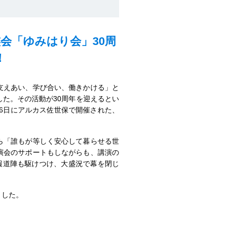
会「ゆみはり会」30周
！
支えあい、学び合い、働きかける」と
た。その活動が30周年を迎えるとい
26日にアルカス佐世保で開催された、
ら「誰もが等しく安心して暮らせる世
演会のサポートもしながらも、講演の
報道陣も駆けつけ、大盛況で幕を閉じ
ました。