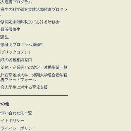
高大連携プログラム
中高生の科学研究実践活動推進プログラ
ム
研修認定薬剤師制度における研修会
科目等履修生
聴講生
履修証明プログラム履修生
パブリックコメント
地域の各種相談窓口
自治体・企業等との協定・連携事業一覧
九州⻄部地域⼤学・短期⼤学連合産学官
連携プラットフォーム
社会人学生に対する育児支援
その他
お問い合わせ先一覧
サイトポリシー
プライバシーポリシー