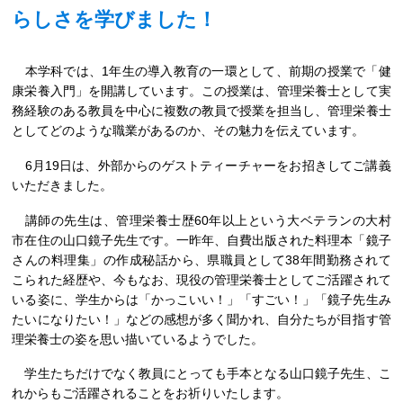
らしさを学びました！
本学科では、1年生の導入教育の一環として、前期の授業で「健
康栄養入門」を開講しています。この授業は、管理栄養士として実
務経験のある教員を中心に複数の教員で授業を担当し、管理栄養士
としてどのような職業があるのか、その魅力を伝えています。
6月19日は、外部からのゲストティーチャーをお招きしてご講義
いただきました。
講師の先生は、管理栄養士歴60年以上という大ベテランの大村
市在住の山口鏡子先生です。一昨年、自費出版された料理本「鏡子
さんの料理集」の作成秘話から、県職員として38年間勤務されて
こられた経歴や、今もなお、現役の管理栄養士としてご活躍されて
いる姿に、学生からは「かっこいい！」「すごい！」「鏡子先生み
たいになりたい！」などの感想が多く聞かれ、自分たちが目指す管
理栄養士の姿を思い描いているようでした。
学生たちだけでなく教員にとっても手本となる山口鏡子先生、こ
れからもご活躍されることをお祈りいたします。