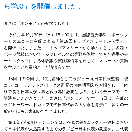
ら学ぶ」を開催しました。
まさに「ホンモノ」の登場でした！
令和元年10月30日（水）15：00より、国際観光学科スポーツツ
ーリズムコース主催による「第15回トップアスリートから学ぶ」
を開催いたしました。「トップアスリートから学ぶ」とは、各種ス
ポーツ競技においてトップレベルでの実戦を体験してきた選手やチ
ームスタッフによる体験談や実技講習等を通じて、スポーツの真髄
を学ぶことを目的とした講演会です。
15回目の今回は、特別講師としてラグビー元日本代表監督、現
コカ･コーラレッドスパークス監督の向井昭吾氏をお招きし、「体
格で劣る日本人が世界と戦う為に必要なもの」というテーマで、ご
講演をいただきました。まさに「ホンモノ」です！当日は、今般の
ラグビーワールドカップでの日本代表の大活躍を背景に、多くの一
般の方にもご参加いただきました。
第１部の講演セッションでは、今回の第9回ラグビーW杯におい
て日本代表が大活躍するまでのラグビー日本代表の変遷を、元代表