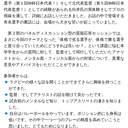
選手（第１回W杯日本代表！）そして元代表監督（第５回W杯日本
代表監督！）としての経験があられる向井氏の実体験そしてプロの
視線を通して、詳細にお話しいただきました。お話の中で登場する
有名選手の裏話には、会場から大きな笑いが起こっていました。
第２部のパネルディスカッション型の質疑応答セッションでは、
まさに今回のテーマとなった「体格で劣る選手が、体格で勝る選手
と渡り合っていくためにどうすれば良いか？」という課題に悩む本
学学生からの質問に対して、監督そして同行していただいたアナリ
ストから、メンタル面・フィジカル面からの対策について、貴重な
意見やアドバイスをいただくことができました。
参加者からは、
ラグビーの様々な話を聞くことができてさらに興味を持つこと
ができた。
監督、そしてアナリストの話を聴けて良かったです。
試合前のメンタルなど知り、トップアスリートの凄さを知りま
した。
自分はバレーボールをやっています。ポジション的にも身長は
低いです。その中で一つ一つのプレーの精度を高めていこうと
思いました。とてもためになりました。