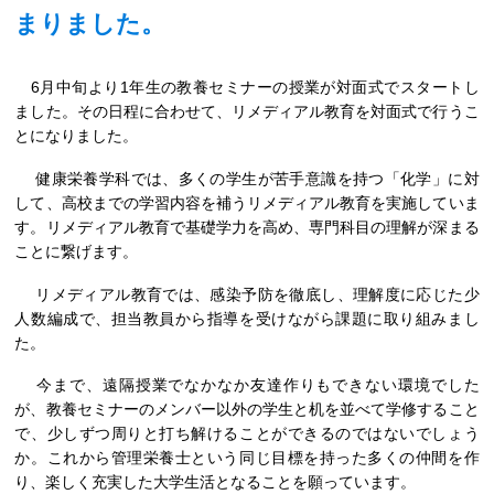
まりました。
6
月中旬より
1
年生の教養セミナーの授業が対面式でスタートし
ました。その日程に合わせて、リメディアル教育を対面式で行うこ
とになりました。
健康栄養学科では、多くの学生が苦手意識を持つ「化学」に対
して、高校までの学習内容を補うリメディアル教育を実施していま
す。リメディアル教育で基礎学力を高め、専門科目の理解が深まる
ことに繋げます。
リメディアル教育では、感染予防を徹底し、理解度に応じた少
人数編成で、担当教員から指導を受けながら課題に取り組みまし
た。
今まで、遠隔授業でなかなか友達作りもできない環境でした
が、教養セミナーのメンバー以外の学生と机を並べて学修すること
で、少しずつ周りと打ち解けることができるのではないでしょう
か。これから管理栄養士という同じ目標を持った多くの仲間を作
り、楽しく充実した大学生活となることを願っています。