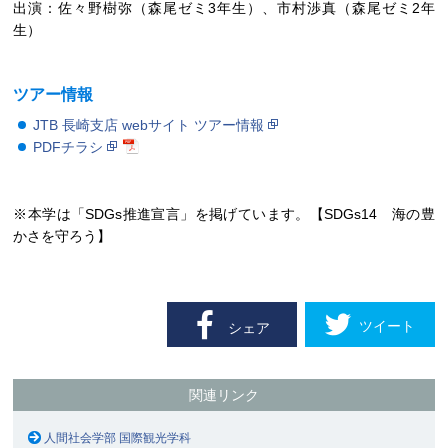
出演：佐々野樹弥（森尾ゼミ3年生）、市村渉真（森尾ゼミ2年
生）
ツアー情報
JTB 長崎支店 webサイト ツアー情報
PDFチラシ
※本学は「SDGs推進宣言」を掲げています。【SDGs14 海の豊
かさを守ろう】
ツイート
シェア
関連リンク
人間社会学部 国際観光学科