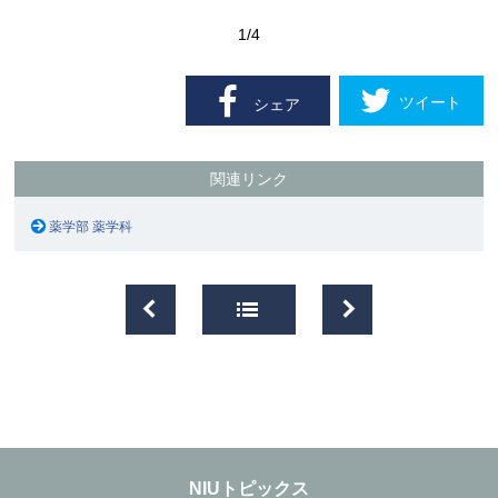
1
/4
ツイート
シェア
関連リンク
薬学部 薬学科
NIUトピックス