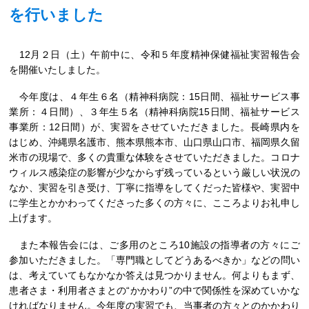
を行いました
12月２日（土）午前中に、令和５年度精神保健福祉実習報告会
を開催いたしました。
今年度は、４年生６名（精神科病院：15日間、福祉サービス事
業所：４日間）、３年生５名（精神科病院15日間、福祉サービス
事業所：12日間）が、実習をさせていただきました。長崎県内を
はじめ、沖縄県名護市、熊本県熊本市、山口県山口市、福岡県久留
米市の現場で、多くの貴重な体験をさせていただきました。コロナ
ウィルス感染症の影響が少なからず残っているという厳しい状況の
なか、実習を引き受け、丁寧に指導をしてくだった皆様や、実習中
に学生とかかわってくださった多くの方々に、こころよりお礼申し
上げます。
また本報告会には、ご多用のところ10施設の指導者の方々にご
参加いただきました。「専門職としてどうあるべきか」などの問い
は、考えていてもなかなか答えは見つかりません。何よりもまず、
患者さま・利用者さまとの“かかわり”の中で関係性を深めていかな
ければなりません。今年度の実習でも、当事者の方々とのかかわり