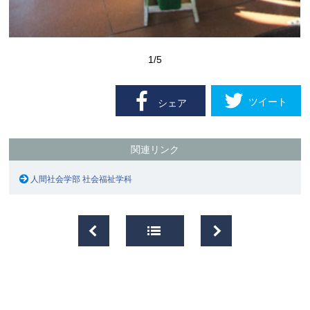
1
/5
ツイート
シェア
関連リンク
人間社会学部 社会福祉学科