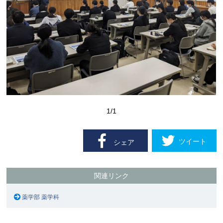
1
/1
ツイート
シェア
関連リンク
薬学部 薬学科