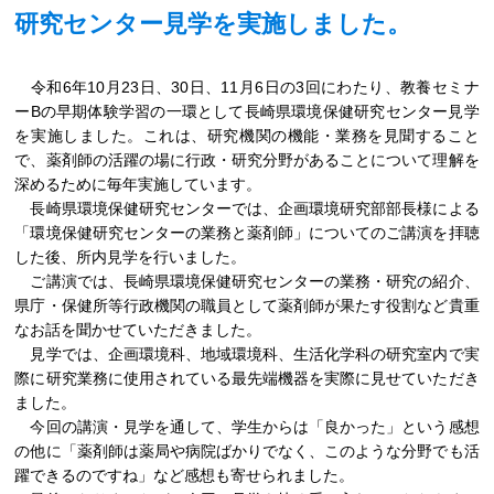
研究センター見学を実施しました。
令和6年10月23日、30日、11月6日の3回にわたり、教養セミナ
ーBの早期体験学習の一環として長崎県環境保健研究センター見学
を実施しました。これは、研究機関の機能・業務を見聞すること
で、薬剤師の活躍の場に行政・研究分野があることについて理解を
深めるために毎年実施しています。
長崎県環境保健研究センターでは、企画環境研究部部長様による
「環境保健研究センターの業務と薬剤師」についてのご講演を拝聴
した後、所内見学を行いました。
ご講演では、長崎県環境保健研究センターの業務・研究の紹介、
県庁・保健所等行政機関の職員として薬剤師が果たす役割など貴重
なお話を聞かせていただきました。
見学では、企画環境科、地域環境科、生活化学科の研究室内で実
際に研究業務に使用されている最先端機器を実際に見せていただき
ました。
今回の講演・見学を通して、学生からは「良かった」という感想
の他に「薬剤師は薬局や病院ばかりでなく、このような分野でも活
躍できるのですね」など感想も寄せられました。