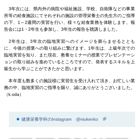
3年次には、県内外の病院や福祉施設、学校、自衛隊などの事業
所等の給食施設にてそれぞれの施設の管理栄養士の先生方のご指導
の下、1～2週間の実習を行い、様々な給食業務を体験します。報
告会には1・2年生も参加し、3年生の報告を聴講しました。
2年生は、3年次の臨地実習へのイメージを膨らませるととも
に、今後の授業への取り組みに繋げます。1年生は、上級年次での
臨地実習を知り、また現在、教養セミナーの授業でプレゼンテーシ
ョンの取り組みを進めているところですので、発表するスキルを上
級生から学ぶことができたかと思います。
本年度も数多くの施設様に実習生を受け入れて頂き、お忙しい業
務の中、臨地実習のご指導を賜り、誠にありがとうございました。
（k.oda）
健康栄養学科のInstagram @niukenko