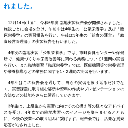
れました。
12月14日(土)に、令和6年度 臨地実習報告会が開催されました。
施設ごとに会場を分け、午前中は4年生の「公衆栄養学」及び「臨
床栄養学」の実習報告を行い、午後は3年生の「給食の運営」「給
食経営管理論」の実習報告を行いました。
4年次の臨地実習「公衆栄養学」では、市町保健センターや保健
所で、健康づくりや栄養改善等に関わる業務について1週間の実習
を行い、また臨地実習「臨床栄養学」では、医療機関等で栄養管理
や栄養指導などの業務に関する1～2週間の実習を行います。
4年生はこの報告会を通して、自らの実習を振り返るだけでな
く、実習課題に取り組む姿勢や資料の作成やプレゼンテーションの
方法などの技能をさらに習得していきます。
3年生は、上級生から実習に向けての心構え等の様々なアドバイ
スを受け、4年次での臨地実習へのイメージを膨らませるととも
に、今後の授業への取り組みに繋げます。報告会では、活発な質疑
応答がなされました。