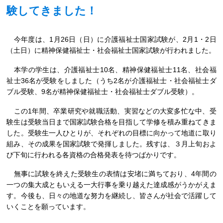
験してきました！
今年度は、1月26日（日）に介護福祉士国家試験が、2月1・2日
（土日）に精神保健福祉士・社会福祉士国家試験が行われました。
本学の学生は、介護福祉士10名、精神保健福祉士11名、社会福
祉士36名が受験をしました（うち2名が介護福祉士・社会福祉士ダ
ブル受験、9名が精神保健福祉士・社会福祉士ダブル受験）。
この1年間、卒業研究や就職活動、実習などの大変多忙な中、受
験生は受験当日まで国家試験合格を目指して学修を積み重ねてきま
した。受験生一人ひとりが、それぞれの目標に向かって地道に取り
組み、その成果を国家試験で発揮しました。残すは、３月上旬およ
び下旬に行われる各資格の合格発表を待つばかりです。
無事に試験を終えた受験生の表情は安堵に満ちており、4年間の
一つの集大成ともいえる一大行事を乗り越えた達成感がうかがえま
す。今後も、日々の地道な努力を継続し、皆さんが社会で活躍して
いくことを願っています。