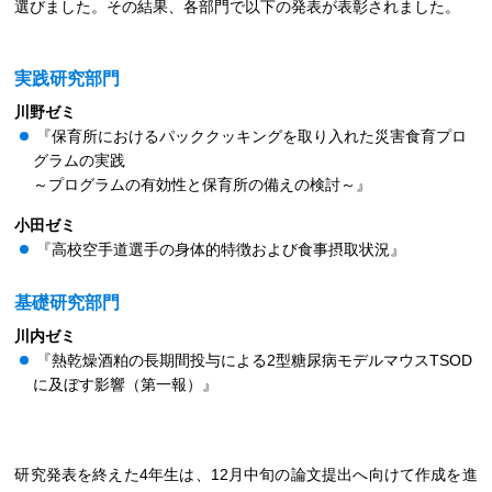
選びました。その結果、各部門で以下の発表が表彰されました。
実践研究部門
川野ゼミ
『保育所におけるパッククッキングを取り入れた災害食育プロ
グラムの実践
～プログラムの有効性と保育所の備えの検討～』
小田ゼミ
『高校空手道選手の身体的特徴および食事摂取状況』
基礎研究部門
川内ゼミ
『熱乾燥酒粕の長期間投与による2型糖尿病モデルマウスTSOD
に及ぼす影響（第一報）』
研究発表を終えた4年生は、12月中旬の論文提出へ向けて作成を進