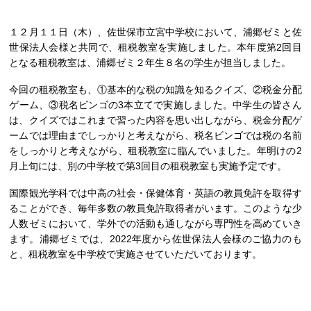
１２月１１日（木）、佐世保市立宮中学校において、浦郷ゼミと佐
世保法人会様と共同で、租税教室を実施しました。本年度第2回目
となる租税教室は、浦郷ゼミ２年生８名の学生が担当しました。
今回の租税教室も、①基本的な税の知識を知るクイズ、②税金分配
ゲーム、③税名ビンゴの3本立てで実施しました。中学生の皆さん
は、クイズではこれまで習った内容を思い出しながら、税金分配ゲ
ームでは理由までしっかりと考えながら、税名ビンゴでは税の名前
をしっかりと考えながら、租税教室に臨んでいました。年明けの2
月上旬には、別の中学校で第3回目の租税教室も実施予定です。
国際観光学科では中高の社会・保健体育・英語の教員免許を取得す
ることができ、毎年多数の教員免許取得者がいます。このような少
人数ゼミにおいて、学外での活動も通しながら専門性を高めていき
ます。浦郷ゼミでは、2022年度から佐世保法人会様のご協力のも
と、租税教室を中学校で実施させていただいております。