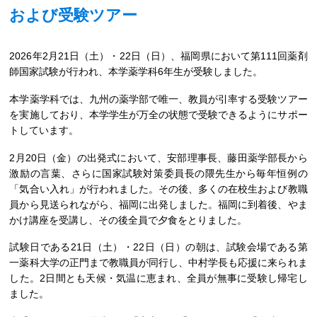
および受験ツアー
2026年2月21日（土）・22日（日）、福岡県において第111回薬剤
師国家試験が行われ、本学薬学科6年生が受験しました。
本学薬学科では、九州の薬学部で唯一、教員が引率する受験ツアー
を実施しており、本学学生が万全の状態で受験できるようにサポー
トしています。
2月20日（金）の出発式において、安部理事長、藤田薬学部長から
激励の言葉、さらに国家試験対策委員長の隈先生から毎年恒例の
「気合い入れ」が行われました。その後、多くの在校生および教職
員から見送られながら、福岡に出発しました。福岡に到着後、やま
かけ講座を受講し、その後全員で夕食をとりました。
試験日である21日（土）・22日（日）の朝は、試験会場である第
一薬科大学の正門まで教職員が同行し、中村学長も応援に来られま
した。2日間とも天候・気温に恵まれ、全員が無事に受験し帰宅し
ました。