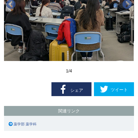
1
/4
ツイート
シェア
関連リンク
薬学部 薬学科