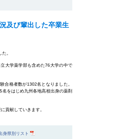
状況及び輩出した卒業生
した。
公立大学薬学部も含めた76大学の中で
験合格者数が1302名となりました。
65名をはじめ九州各地高校出身の薬剤
療に貢献していきます。
生出身県別リスト