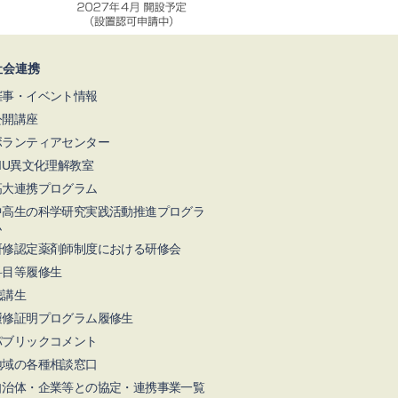
社会連携
催事・イベント情報
公開講座
ボランティアセンター
NIU異文化理解教室
高大連携プログラム
中高生の科学研究実践活動推進プログラ
ム
研修認定薬剤師制度における研修会
科目等履修生
聴講生
履修証明プログラム履修生
パブリックコメント
地域の各種相談窓口
自治体・企業等との協定・連携事業一覧